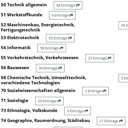
50 Technik allgemein
44 Einträge
51 Werkstoffkunde
6 Einträge
52 Maschinenbau, Energietechnik,
95 
Fertigungstechnik
53 Elektrotechnik
59 Einträge
54 Informatik
58 Einträge
55 Verkehrstechnik, Verkehrswesen
23 Einträge
56 Bauwesen
34 Einträge
58 Chemische Technik, Umwelttechnik,
5 E
verschiedene Technologien
70 Sozialwissenschaften allgemein
2 Einträge
71 Soziologie
20 Einträge
73 Ethnologie, Volkskunde
3 Einträge
74 Geographie, Raumordnung, Städtebau
21 Einträge