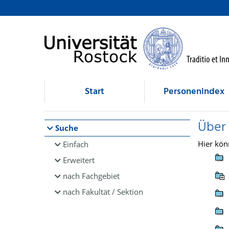
Browsen
direkt zum Inhalt
Start
Personenindex
Über
Suche
Hier kön
Einfach
Erweitert
nach Fachgebiet
nach Fakultät / Sektion