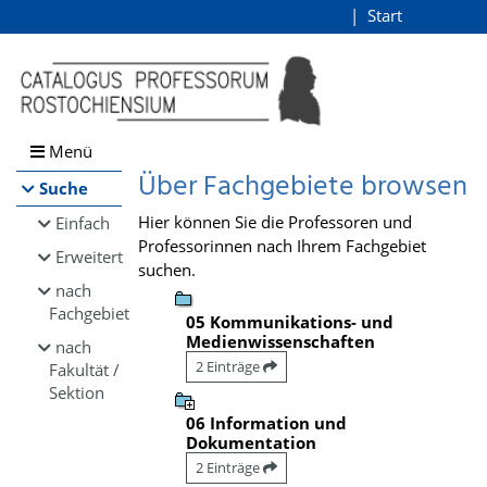
Browsen
Start
Login
direkt zum Inhalt
Menü
Über Fachgebiete browsen
Suche
Hier können Sie die Professoren und
Einfach
Professorinnen nach Ihrem Fachgebiet
Erweitert
suchen.
nach
Fachgebiet
05 Kommunikations- und
Medienwissenschaften
nach
2 Einträge
Fakultät /
Sektion
06 Information und
Dokumentation
2 Einträge