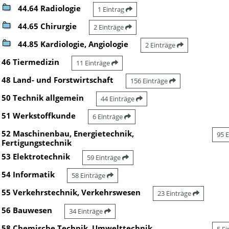
44.64 Radiologie
1 Eintrag
44.65 Chirurgie
2 Einträge
44.85 Kardiologie, Angiologie
2 Einträge
46 Tiermedizin
11 Einträge
48 Land- und Forstwirtschaft
156 Einträge
50 Technik allgemein
44 Einträge
51 Werkstoffkunde
6 Einträge
52 Maschinenbau, Energietechnik,
95 
Fertigungstechnik
53 Elektrotechnik
59 Einträge
54 Informatik
58 Einträge
55 Verkehrstechnik, Verkehrswesen
23 Einträge
56 Bauwesen
34 Einträge
58 Chemische Technik, Umwelttechnik,