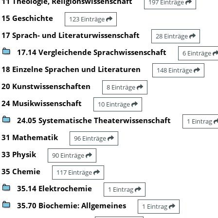
11 Theologie, Religionswissenschaft
197 Einträge
15 Geschichte
123 Einträge
17 Sprach- und Literaturwissenschaft
28 Einträge
17.14 Vergleichende Sprachwissenschaft
6 Einträge
18 Einzelne Sprachen und Literaturen
148 Einträge
20 Kunstwissenschaften
8 Einträge
24 Musikwissenschaft
10 Einträge
24.05 Systematische Theaterwissenschaft
1 Eintrag
31 Mathematik
96 Einträge
33 Physik
90 Einträge
35 Chemie
117 Einträge
35.14 Elektrochemie
1 Eintrag
35.70 Biochemie: Allgemeines
1 Eintrag