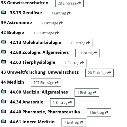
38 Geowissenschaften
28 Einträge
38.73 Geodäsie
1 Eintrag
39 Astronomie
2 Einträge
42 Biologie
135 Einträge
42.13 Molekularbiologie
1 Eintrag
42.60 Zoologie: Allgemeines
1 Eintrag
42.63 Tierphysiologie
1 Eintrag
43 Umweltforschung, Umweltschutz
20 Einträge
44 Medizin
707 Einträge
44.00 Medizin: Allgemeines
1 Eintrag
44.34 Anatomie
1 Eintrag
44.40 Pharmazie, Pharmazeutika
1 Eintrag
44.61 Innere Medizin
1 Eintrag