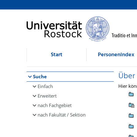
Browsen
direkt zum Inhalt
Start
Personenindex
Über
Suche
Hier kön
Einfach
Erweitert
nach Fachgebiet
nach Fakultät / Sektion