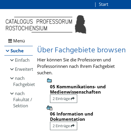
Browsen
Start
Login
direkt zum Inhalt
Menü
Über Fachgebiete browsen
Suche
Hier können Sie die Professoren und
Einfach
Professorinnen nach Ihrem Fachgebiet
Erweitert
suchen.
nach
Fachgebiet
05 Kommunikations- und
Medienwissenschaften
nach
2 Einträge
Fakultät /
Sektion
06 Information und
Dokumentation
2 Einträge