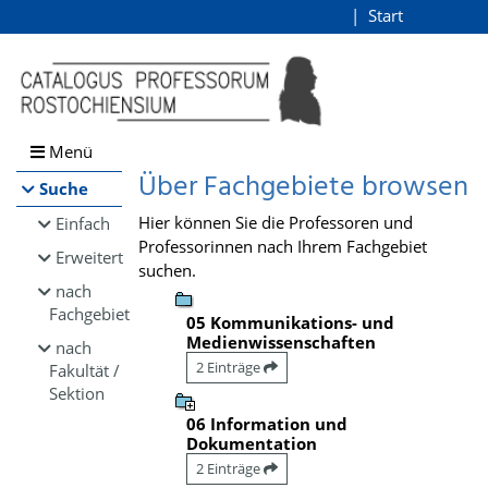
Browsen
Start
Login
direkt zum Inhalt
Menü
Über Fachgebiete browsen
Suche
Hier können Sie die Professoren und
Einfach
Professorinnen nach Ihrem Fachgebiet
Erweitert
suchen.
nach
Fachgebiet
05 Kommunikations- und
Medienwissenschaften
nach
2 Einträge
Fakultät /
Sektion
06 Information und
Dokumentation
2 Einträge