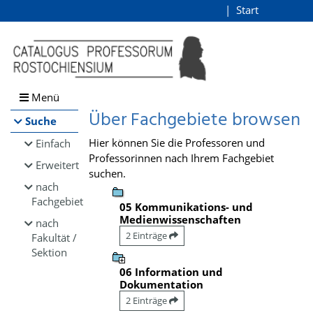
Browsen
Start
Login
direkt zum Inhalt
Menü
Über Fachgebiete browsen
Suche
Hier können Sie die Professoren und
Einfach
Professorinnen nach Ihrem Fachgebiet
Erweitert
suchen.
nach
Fachgebiet
05 Kommunikations- und
Medienwissenschaften
nach
2 Einträge
Fakultät /
Sektion
06 Information und
Dokumentation
2 Einträge