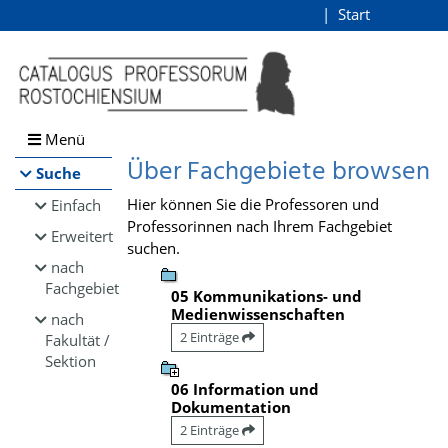
Browsen
Start
Login
direkt zum Inhalt
Menü
Über Fachgebiete browsen
Suche
Hier können Sie die Professoren und
Einfach
Professorinnen nach Ihrem Fachgebiet
Erweitert
suchen.
nach
Fachgebiet
05 Kommunikations- und
Medienwissenschaften
nach
2 Einträge
Fakultät /
Sektion
06 Information und
Dokumentation
2 Einträge