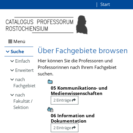
Browsen
Start
Login
direkt zum Inhalt
Menü
Über Fachgebiete browsen
Suche
Hier können Sie die Professoren und
Einfach
Professorinnen nach Ihrem Fachgebiet
Erweitert
suchen.
nach
Fachgebiet
05 Kommunikations- und
Medienwissenschaften
nach
2 Einträge
Fakultät /
Sektion
06 Information und
Dokumentation
2 Einträge