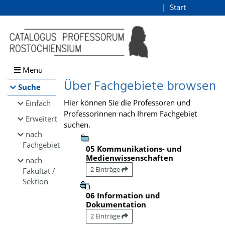
Browsen
Start
Login
direkt zum Inhalt
Menü
Über Fachgebiete browsen
Suche
Hier können Sie die Professoren und
Einfach
Professorinnen nach Ihrem Fachgebiet
Erweitert
suchen.
nach
Fachgebiet
05 Kommunikations- und
Medienwissenschaften
nach
2 Einträge
Fakultät /
Sektion
06 Information und
Dokumentation
2 Einträge