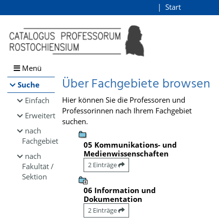
Browsen
Start
Login
direkt zum Inhalt
Menü
Über Fachgebiete browsen
Suche
Hier können Sie die Professoren und
Einfach
Professorinnen nach Ihrem Fachgebiet
Erweitert
suchen.
nach
Fachgebiet
05 Kommunikations- und
Medienwissenschaften
nach
2 Einträge
Fakultät /
Sektion
06 Information und
Dokumentation
2 Einträge