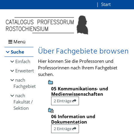
Browsen
Start
Login
direkt zum Inhalt
Menü
Über Fachgebiete browsen
Suche
Hier können Sie die Professoren und
Einfach
Professorinnen nach Ihrem Fachgebiet
Erweitert
suchen.
nach
Fachgebiet
05 Kommunikations- und
Medienwissenschaften
nach
2 Einträge
Fakultät /
Sektion
06 Information und
Dokumentation
2 Einträge