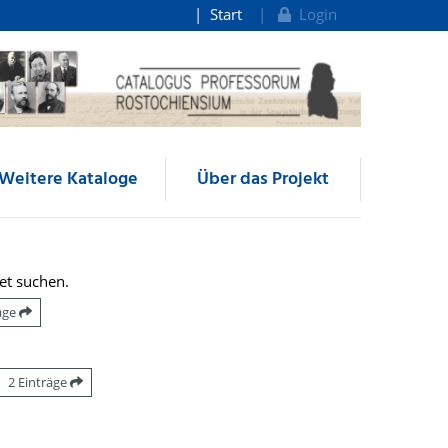
Start
Login
Weitere Kataloge
Über das Projekt
et suchen.
räge
2 Einträge