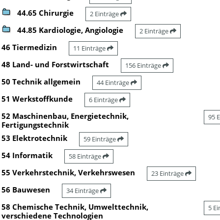
44.65 Chirurgie
2 Einträge
44.85 Kardiologie, Angiologie
2 Einträge
46 Tiermedizin
11 Einträge
48 Land- und Forstwirtschaft
156 Einträge
50 Technik allgemein
44 Einträge
51 Werkstoffkunde
6 Einträge
52 Maschinenbau, Energietechnik,
95 
Fertigungstechnik
53 Elektrotechnik
59 Einträge
54 Informatik
58 Einträge
55 Verkehrstechnik, Verkehrswesen
23 Einträge
56 Bauwesen
34 Einträge
58 Chemische Technik, Umwelttechnik,
5 E
verschiedene Technologien