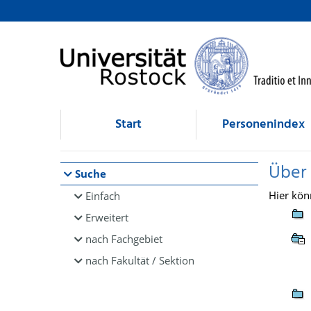
Browsen
direkt zum Inhalt
Start
Personenindex
Über
Suche
Hier kön
Einfach
Erweitert
nach Fachgebiet
nach Fakultät / Sektion