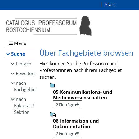
Browsen
Start
Login
direkt zum Inhalt
Menü
Über Fachgebiete browsen
Suche
Hier können Sie die Professoren und
Einfach
Professorinnen nach Ihrem Fachgebiet
Erweitert
suchen.
nach
Fachgebiet
05 Kommunikations- und
Medienwissenschaften
nach
2 Einträge
Fakultät /
Sektion
06 Information und
Dokumentation
2 Einträge