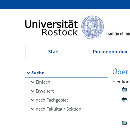
Browsen
direkt zum Inhalt
Start
Personenindex
Über
Suche
Hier kön
Einfach
Erweitert
nach Fachgebiet
nach Fakultät / Sektion