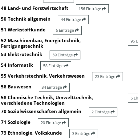
48 Land- und Forstwirtschaft
156 Einträge
50 Technik allgemein
44 Einträge
51 Werkstoffkunde
6 Einträge
52 Maschinenbau, Energietechnik,
95 
Fertigungstechnik
53 Elektrotechnik
59 Einträge
54 Informatik
58 Einträge
55 Verkehrstechnik, Verkehrswesen
23 Einträge
56 Bauwesen
34 Einträge
58 Chemische Technik, Umwelttechnik,
5 E
verschiedene Technologien
70 Sozialwissenschaften allgemein
2 Einträge
71 Soziologie
20 Einträge
73 Ethnologie, Volkskunde
3 Einträge