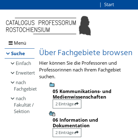
Browsen
Start
Login
direkt zum Inhalt
Menü
Über Fachgebiete browsen
Suche
Hier können Sie die Professoren und
Einfach
Professorinnen nach Ihrem Fachgebiet
Erweitert
suchen.
nach
Fachgebiet
05 Kommunikations- und
Medienwissenschaften
nach
2 Einträge
Fakultät /
Sektion
06 Information und
Dokumentation
2 Einträge