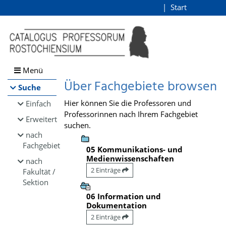
Browsen
Start
Login
direkt zum Inhalt
Menü
Über Fachgebiete browsen
Suche
Hier können Sie die Professoren und
Einfach
Professorinnen nach Ihrem Fachgebiet
Erweitert
suchen.
nach
Fachgebiet
05 Kommunikations- und
Medienwissenschaften
nach
2 Einträge
Fakultät /
Sektion
06 Information und
Dokumentation
2 Einträge