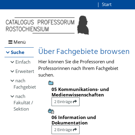
Browsen
Start
Login
direkt zum Inhalt
Menü
Über Fachgebiete browsen
Suche
Hier können Sie die Professoren und
Einfach
Professorinnen nach Ihrem Fachgebiet
Erweitert
suchen.
nach
Fachgebiet
05 Kommunikations- und
Medienwissenschaften
nach
2 Einträge
Fakultät /
Sektion
06 Information und
Dokumentation
2 Einträge