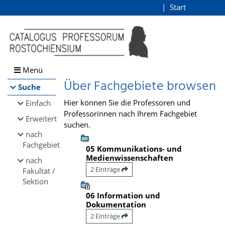
Browsen
Start
Login
direkt zum Inhalt
Menü
Über Fachgebiete browsen
Suche
Hier können Sie die Professoren und
Einfach
Professorinnen nach Ihrem Fachgebiet
Erweitert
suchen.
nach
Fachgebiet
05 Kommunikations- und
Medienwissenschaften
nach
2 Einträge
Fakultät /
Sektion
06 Information und
Dokumentation
2 Einträge