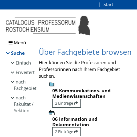
Browsen
Start
Login
direkt zum Inhalt
Menü
Über Fachgebiete browsen
Suche
Hier können Sie die Professoren und
Einfach
Professorinnen nach Ihrem Fachgebiet
Erweitert
suchen.
nach
Fachgebiet
05 Kommunikations- und
Medienwissenschaften
nach
2 Einträge
Fakultät /
Sektion
06 Information und
Dokumentation
2 Einträge