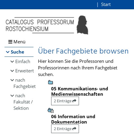
Browsen
Start
Login
direkt zum Inhalt
Menü
Über Fachgebiete browsen
Suche
Hier können Sie die Professoren und
Einfach
Professorinnen nach Ihrem Fachgebiet
Erweitert
suchen.
nach
Fachgebiet
05 Kommunikations- und
Medienwissenschaften
nach
2 Einträge
Fakultät /
Sektion
06 Information und
Dokumentation
2 Einträge