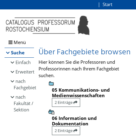
Browsen
Start
Login
direkt zum Inhalt
Menü
Über Fachgebiete browsen
Suche
Hier können Sie die Professoren und
Einfach
Professorinnen nach Ihrem Fachgebiet
Erweitert
suchen.
nach
Fachgebiet
05 Kommunikations- und
Medienwissenschaften
nach
2 Einträge
Fakultät /
Sektion
06 Information und
Dokumentation
2 Einträge