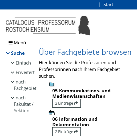
Browsen
Start
Login
direkt zum Inhalt
Menü
Über Fachgebiete browsen
Suche
Hier können Sie die Professoren und
Einfach
Professorinnen nach Ihrem Fachgebiet
Erweitert
suchen.
nach
Fachgebiet
05 Kommunikations- und
Medienwissenschaften
nach
2 Einträge
Fakultät /
Sektion
06 Information und
Dokumentation
2 Einträge