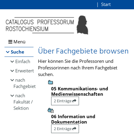
Browsen
Start
Login
direkt zum Inhalt
Menü
Über Fachgebiete browsen
Suche
Hier können Sie die Professoren und
Einfach
Professorinnen nach Ihrem Fachgebiet
Erweitert
suchen.
nach
Fachgebiet
05 Kommunikations- und
Medienwissenschaften
nach
2 Einträge
Fakultät /
Sektion
06 Information und
Dokumentation
2 Einträge