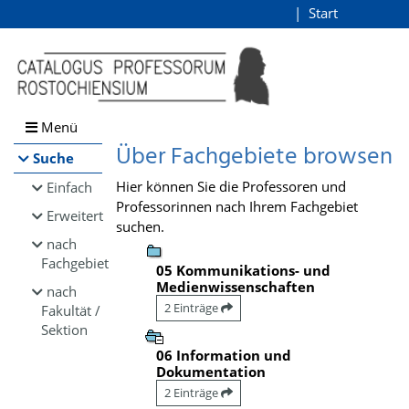
Browsen
Start
Login
direkt zum Inhalt
Menü
Über Fachgebiete browsen
Suche
Hier können Sie die Professoren und
Einfach
Professorinnen nach Ihrem Fachgebiet
Erweitert
suchen.
nach
Fachgebiet
05 Kommunikations- und
Medienwissenschaften
nach
2 Einträge
Fakultät /
Sektion
06 Information und
Dokumentation
2 Einträge