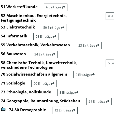
51 Werkstoffkunde
6 Einträge
52 Maschinenbau, Energietechnik,
95 
Fertigungstechnik
53 Elektrotechnik
59 Einträge
54 Informatik
58 Einträge
55 Verkehrstechnik, Verkehrswesen
23 Einträge
56 Bauwesen
34 Einträge
58 Chemische Technik, Umwelttechnik,
5 E
verschiedene Technologien
70 Sozialwissenschaften allgemein
2 Einträge
71 Soziologie
20 Einträge
73 Ethnologie, Volkskunde
3 Einträge
74 Geographie, Raumordnung, Städtebau
21 Einträge
74.80 Demographie
12 Einträge