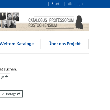
Start
Login
Weitere Kataloge
Über das Projekt
et suchen.
räge
2 Einträge