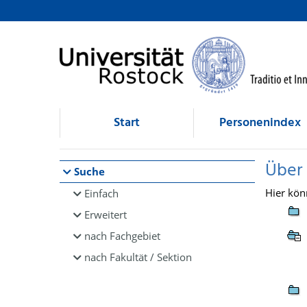
Browsen
direkt zum Inhalt
Start
Personenindex
Über
Suche
Hier kön
Einfach
Erweitert
nach Fachgebiet
nach Fakultät / Sektion