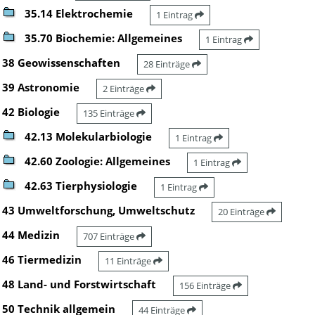
35.14 Elektrochemie
1 Eintrag
35.70 Biochemie: Allgemeines
1 Eintrag
38 Geowissenschaften
28 Einträge
39 Astronomie
2 Einträge
42 Biologie
135 Einträge
42.13 Molekularbiologie
1 Eintrag
42.60 Zoologie: Allgemeines
1 Eintrag
42.63 Tierphysiologie
1 Eintrag
43 Umweltforschung, Umweltschutz
20 Einträge
44 Medizin
707 Einträge
46 Tiermedizin
11 Einträge
48 Land- und Forstwirtschaft
156 Einträge
50 Technik allgemein
44 Einträge