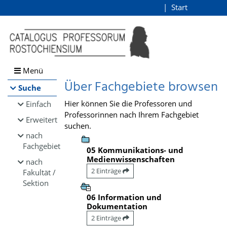
Browsen
Start
Login
direkt zum Inhalt
Menü
Über Fachgebiete browsen
Suche
Hier können Sie die Professoren und
Einfach
Professorinnen nach Ihrem Fachgebiet
Erweitert
suchen.
nach
Fachgebiet
05 Kommunikations- und
Medienwissenschaften
nach
2 Einträge
Fakultät /
Sektion
06 Information und
Dokumentation
2 Einträge