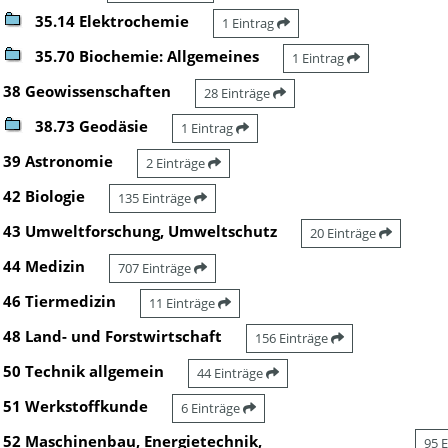
35.14 Elektrochemie
1 Eintrag
35.70 Biochemie: Allgemeines
1 Eintrag
38 Geowissenschaften
28 Einträge
38.73 Geodäsie
1 Eintrag
39 Astronomie
2 Einträge
42 Biologie
135 Einträge
43 Umweltforschung, Umweltschutz
20 Einträge
44 Medizin
707 Einträge
46 Tiermedizin
11 Einträge
48 Land- und Forstwirtschaft
156 Einträge
50 Technik allgemein
44 Einträge
51 Werkstoffkunde
6 Einträge
52 Maschinenbau, Energietechnik,
95 