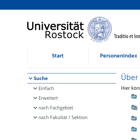
Browsen
direkt zum Inhalt
Start
Personenindex
Über
Suche
Hier kön
Einfach
Erweitert
nach Fachgebiet
nach Fakultät / Sektion