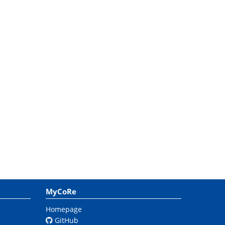
MyCoRe
Homepage
GitHub