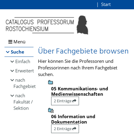
Browsen
Start
Login
direkt zum Inhalt
Menü
Über Fachgebiete browsen
Suche
Hier können Sie die Professoren und
Einfach
Professorinnen nach Ihrem Fachgebiet
Erweitert
suchen.
nach
Fachgebiet
05 Kommunikations- und
Medienwissenschaften
nach
2 Einträge
Fakultät /
Sektion
06 Information und
Dokumentation
2 Einträge