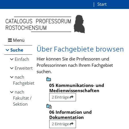
Browsen
Start
Login
direkt zum Inhalt
Menü
Über Fachgebiete browsen
Suche
Hier können Sie die Professoren und
Einfach
Professorinnen nach Ihrem Fachgebiet
Erweitert
suchen.
nach
Fachgebiet
05 Kommunikations- und
Medienwissenschaften
nach
2 Einträge
Fakultät /
Sektion
06 Information und
Dokumentation
2 Einträge