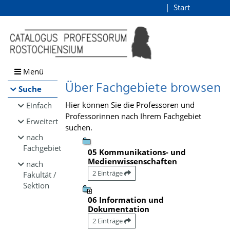
Browsen
Start
Login
direkt zum Inhalt
Menü
Über Fachgebiete browsen
Suche
Hier können Sie die Professoren und
Einfach
Professorinnen nach Ihrem Fachgebiet
Erweitert
suchen.
nach
Fachgebiet
05 Kommunikations- und
Medienwissenschaften
nach
2 Einträge
Fakultät /
Sektion
06 Information und
Dokumentation
2 Einträge