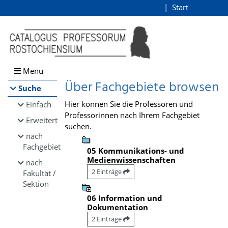
Browsen
Start
Login
direkt zum Inhalt
Menü
Über Fachgebiete browsen
Suche
Hier können Sie die Professoren und
Einfach
Professorinnen nach Ihrem Fachgebiet
Erweitert
suchen.
nach
Fachgebiet
05 Kommunikations- und
Medienwissenschaften
nach
2 Einträge
Fakultät /
Sektion
06 Information und
Dokumentation
2 Einträge