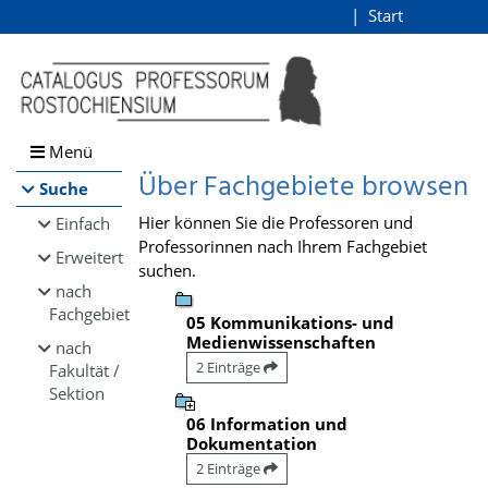
Browsen
Start
Login
direkt zum Inhalt
Menü
Über Fachgebiete browsen
Suche
Hier können Sie die Professoren und
Einfach
Professorinnen nach Ihrem Fachgebiet
Erweitert
suchen.
nach
Fachgebiet
05 Kommunikations- und
Medienwissenschaften
nach
2 Einträge
Fakultät /
Sektion
06 Information und
Dokumentation
2 Einträge