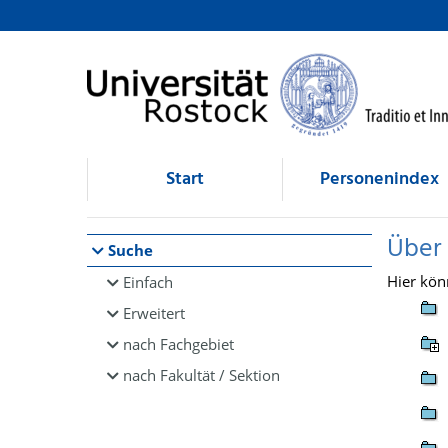
Browsen
direkt zum Inhalt
Start
Personenindex
Über
Suche
Hier kön
Einfach
Erweitert
nach Fachgebiet
nach Fakultät / Sektion