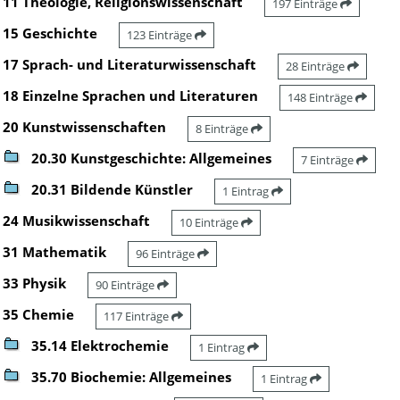
11 Theologie, Religionswissenschaft
197 Einträge
15 Geschichte
123 Einträge
17 Sprach- und Literaturwissenschaft
28 Einträge
18 Einzelne Sprachen und Literaturen
148 Einträge
20 Kunstwissenschaften
8 Einträge
20.30 Kunstgeschichte: Allgemeines
7 Einträge
20.31 Bildende Künstler
1 Eintrag
24 Musikwissenschaft
10 Einträge
31 Mathematik
96 Einträge
33 Physik
90 Einträge
35 Chemie
117 Einträge
35.14 Elektrochemie
1 Eintrag
35.70 Biochemie: Allgemeines
1 Eintrag