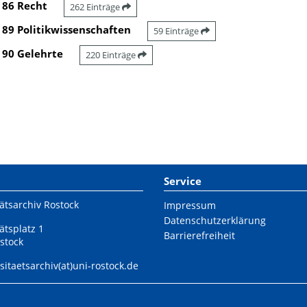
86 Recht
262 Einträge
89 Politikwissenschaften
59 Einträge
90 Gelehrte
220 Einträge
Service
ätsarchiv Rostock
Impressum
Datenschutzerklärung
ätsplatz 1
Barrierefreiheit
stock
sitaetsarchiv(at)uni-rostock.de