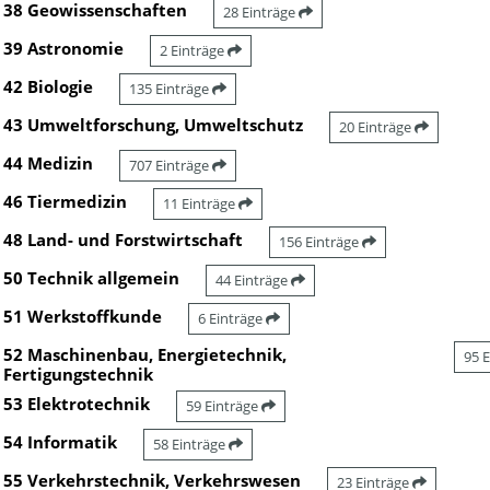
38 Geowissenschaften
28 Einträge
39 Astronomie
2 Einträge
42 Biologie
135 Einträge
43 Umweltforschung, Umweltschutz
20 Einträge
44 Medizin
707 Einträge
46 Tiermedizin
11 Einträge
48 Land- und Forstwirtschaft
156 Einträge
50 Technik allgemein
44 Einträge
51 Werkstoffkunde
6 Einträge
52 Maschinenbau, Energietechnik,
95 
Fertigungstechnik
53 Elektrotechnik
59 Einträge
54 Informatik
58 Einträge
55 Verkehrstechnik, Verkehrswesen
23 Einträge