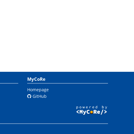
MyCoRe
Homepage
GitHub