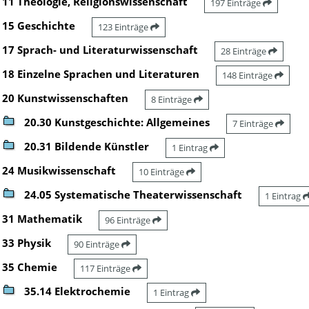
11 Theologie, Religionswissenschaft
197 Einträge
15 Geschichte
123 Einträge
17 Sprach- und Literaturwissenschaft
28 Einträge
18 Einzelne Sprachen und Literaturen
148 Einträge
20 Kunstwissenschaften
8 Einträge
20.30 Kunstgeschichte: Allgemeines
7 Einträge
20.31 Bildende Künstler
1 Eintrag
24 Musikwissenschaft
10 Einträge
24.05 Systematische Theaterwissenschaft
1 Eintrag
31 Mathematik
96 Einträge
33 Physik
90 Einträge
35 Chemie
117 Einträge
35.14 Elektrochemie
1 Eintrag