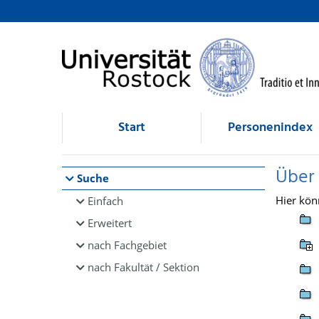
Browsen
direkt zum Inhalt
Start
Personenindex
Über
Suche
Hier kön
Einfach
Erweitert
nach Fachgebiet
nach Fakultät / Sektion