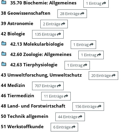
35.70 Biochemie: Allgemeines
1 Eintrag
38 Geowissenschaften
28 Einträge
39 Astronomie
2 Einträge
42 Biologie
135 Einträge
42.13 Molekularbiologie
1 Eintrag
42.60 Zoologie: Allgemeines
1 Eintrag
42.63 Tierphysiologie
1 Eintrag
43 Umweltforschung, Umweltschutz
20 Einträge
44 Medizin
707 Einträge
46 Tiermedizin
11 Einträge
48 Land- und Forstwirtschaft
156 Einträge
50 Technik allgemein
44 Einträge
51 Werkstoffkunde
6 Einträge