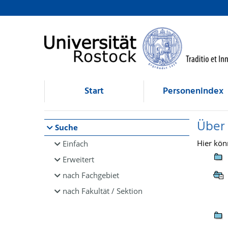
Browsen
direkt zum Inhalt
Start
Personenindex
Über
Suche
Hier kön
Einfach
Erweitert
nach Fachgebiet
nach Fakultät / Sektion