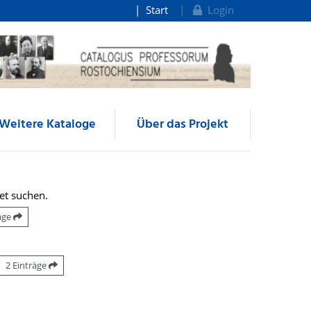
Start
Login
Weitere Kataloge
Über das Projekt
et suchen.
räge
2 Einträge