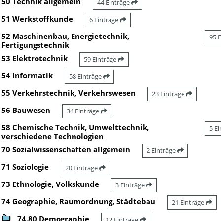
50 Technik allgemein
44 Einträge
51 Werkstoffkunde
6 Einträge
52 Maschinenbau, Energietechnik,
95 
Fertigungstechnik
53 Elektrotechnik
59 Einträge
54 Informatik
58 Einträge
55 Verkehrstechnik, Verkehrswesen
23 Einträge
56 Bauwesen
34 Einträge
58 Chemische Technik, Umwelttechnik,
5 E
verschiedene Technologien
70 Sozialwissenschaften allgemein
2 Einträge
71 Soziologie
20 Einträge
73 Ethnologie, Volkskunde
3 Einträge
74 Geographie, Raumordnung, Städtebau
21 Einträge
74.80 Demographie
12 Einträge