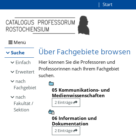
Browsen
Start
Login
direkt zum Inhalt
Menü
Über Fachgebiete browsen
Suche
Hier können Sie die Professoren und
Einfach
Professorinnen nach Ihrem Fachgebiet
Erweitert
suchen.
nach
Fachgebiet
05 Kommunikations- und
Medienwissenschaften
nach
2 Einträge
Fakultät /
Sektion
06 Information und
Dokumentation
2 Einträge