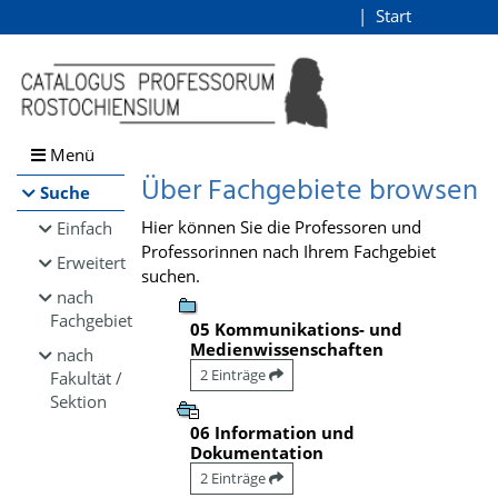
Browsen
Start
Login
direkt zum Inhalt
Menü
Über Fachgebiete browsen
Suche
Hier können Sie die Professoren und
Einfach
Professorinnen nach Ihrem Fachgebiet
Erweitert
suchen.
nach
Fachgebiet
05 Kommunikations- und
Medienwissenschaften
nach
2 Einträge
Fakultät /
Sektion
06 Information und
Dokumentation
2 Einträge