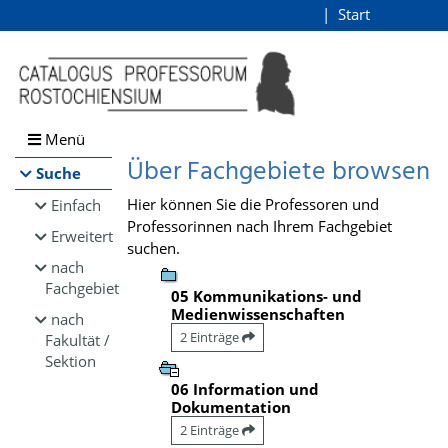
Browsen
Start
Login
direkt zum Inhalt
Menü
Über Fachgebiete browsen
Suche
Hier können Sie die Professoren und
Einfach
Professorinnen nach Ihrem Fachgebiet
Erweitert
suchen.
nach
Fachgebiet
05 Kommunikations- und
Medienwissenschaften
nach
2 Einträge
Fakultät /
Sektion
06 Information und
Dokumentation
2 Einträge