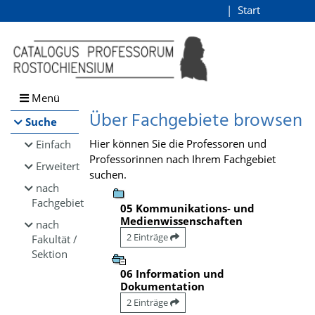
Browsen
Start
Login
direkt zum Inhalt
Menü
Über Fachgebiete browsen
Suche
Hier können Sie die Professoren und
Einfach
Professorinnen nach Ihrem Fachgebiet
Erweitert
suchen.
nach
Fachgebiet
05 Kommunikations- und
Medienwissenschaften
nach
2 Einträge
Fakultät /
Sektion
06 Information und
Dokumentation
2 Einträge