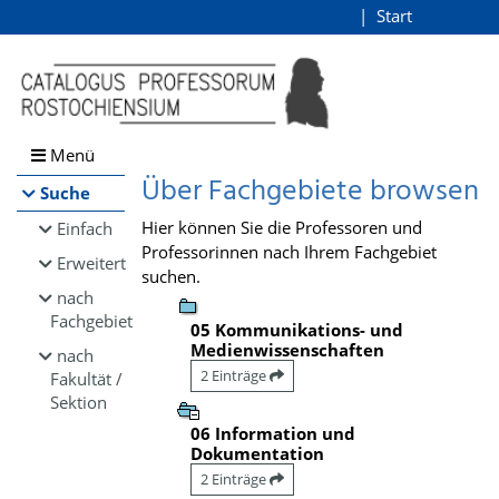
Browsen
Start
Login
direkt zum Inhalt
Menü
Über Fachgebiete browsen
Suche
Hier können Sie die Professoren und
Einfach
Professorinnen nach Ihrem Fachgebiet
Erweitert
suchen.
nach
Fachgebiet
05 Kommunikations- und
Medienwissenschaften
nach
2 Einträge
Fakultät /
Sektion
06 Information und
Dokumentation
2 Einträge