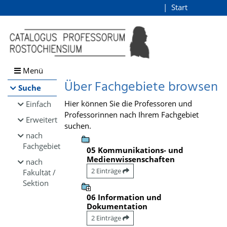
Browsen
Start
Login
direkt zum Inhalt
Menü
Über Fachgebiete browsen
Suche
Hier können Sie die Professoren und
Einfach
Professorinnen nach Ihrem Fachgebiet
Erweitert
suchen.
nach
Fachgebiet
05 Kommunikations- und
Medienwissenschaften
nach
2 Einträge
Fakultät /
Sektion
06 Information und
Dokumentation
2 Einträge