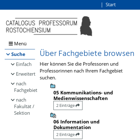
Browsen
Start
Login
direkt zum Inhalt
Menü
Über Fachgebiete browsen
Suche
Hier können Sie die Professoren und
Einfach
Professorinnen nach Ihrem Fachgebiet
Erweitert
suchen.
nach
Fachgebiet
05 Kommunikations- und
Medienwissenschaften
nach
2 Einträge
Fakultät /
Sektion
06 Information und
Dokumentation
2 Einträge