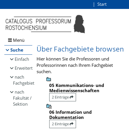
Browsen
Start
Login
direkt zum Inhalt
Menü
Über Fachgebiete browsen
Suche
Hier können Sie die Professoren und
Einfach
Professorinnen nach Ihrem Fachgebiet
Erweitert
suchen.
nach
Fachgebiet
05 Kommunikations- und
Medienwissenschaften
nach
2 Einträge
Fakultät /
Sektion
06 Information und
Dokumentation
2 Einträge