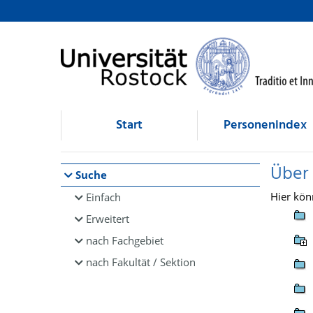
Browsen
direkt zum Inhalt
Start
Personenindex
Über
Suche
Hier kön
Einfach
Erweitert
nach Fachgebiet
nach Fakultät / Sektion