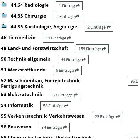
44.64 Radiologie
1 Eintrag
44.65 Chirurgie
2 Einträge
44.85 Kardiologie, Angiologie
2 Einträge
46 Tiermedizin
11 Einträge
48 Land- und Forstwirtschaft
156 Einträge
50 Technik allgemein
44 Einträge
51 Werkstoffkunde
6 Einträge
52 Maschinenbau, Energietechnik,
95 
Fertigungstechnik
53 Elektrotechnik
59 Einträge
54 Informatik
58 Einträge
55 Verkehrstechnik, Verkehrswesen
23 Einträge
56 Bauwesen
34 Einträge
58 Chemische Technik, Umwelttechnik,