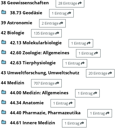
38 Geowissenschaften
28 Einträge
38.73 Geodäsie
1 Eintrag
39 Astronomie
2 Einträge
42 Biologie
135 Einträge
42.13 Molekularbiologie
1 Eintrag
42.60 Zoologie: Allgemeines
1 Eintrag
42.63 Tierphysiologie
1 Eintrag
43 Umweltforschung, Umweltschutz
20 Einträge
44 Medizin
707 Einträge
44.00 Medizin: Allgemeines
1 Eintrag
44.34 Anatomie
1 Eintrag
44.40 Pharmazie, Pharmazeutika
1 Eintrag
44.61 Innere Medizin
1 Eintrag