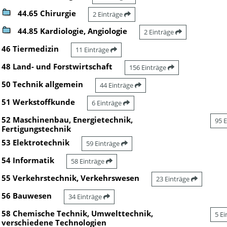
44.65 Chirurgie
2 Einträge
44.85 Kardiologie, Angiologie
2 Einträge
46 Tiermedizin
11 Einträge
48 Land- und Forstwirtschaft
156 Einträge
50 Technik allgemein
44 Einträge
51 Werkstoffkunde
6 Einträge
52 Maschinenbau, Energietechnik,
95 
Fertigungstechnik
53 Elektrotechnik
59 Einträge
54 Informatik
58 Einträge
55 Verkehrstechnik, Verkehrswesen
23 Einträge
56 Bauwesen
34 Einträge
58 Chemische Technik, Umwelttechnik,
5 E
verschiedene Technologien