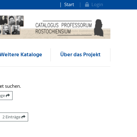
Start
Login
Weitere Kataloge
Über das Projekt
et suchen.
räge
2 Einträge