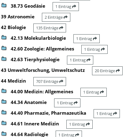
38.73 Geodäsie
1 Eintrag
39 Astronomie
2 Einträge
42 Biologie
135 Einträge
42.13 Molekularbiologie
1 Eintrag
42.60 Zoologie: Allgemeines
1 Eintrag
42.63 Tierphysiologie
1 Eintrag
43 Umweltforschung, Umweltschutz
20 Einträge
44 Medizin
707 Einträge
44.00 Medizin: Allgemeines
1 Eintrag
44.34 Anatomie
1 Eintrag
44.40 Pharmazie, Pharmazeutika
1 Eintrag
44.61 Innere Medizin
1 Eintrag
44.64 Radiologie
1 Eintrag