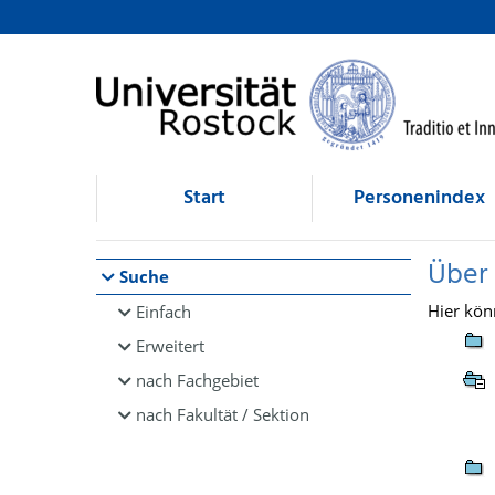
Browsen
direkt zum Inhalt
Start
Personenindex
Über
Suche
Hier kön
Einfach
Erweitert
nach Fachgebiet
nach Fakultät / Sektion