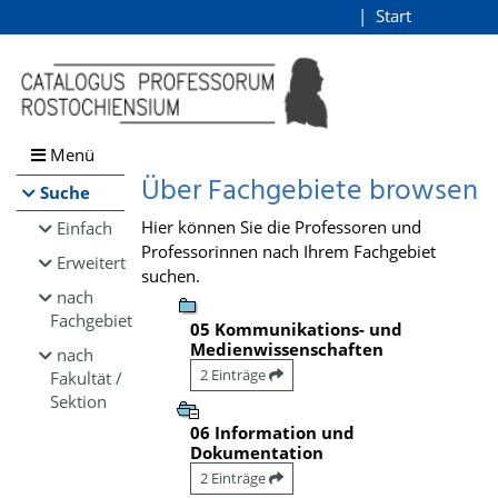
Browsen
Start
Login
direkt zum Inhalt
Menü
Über Fachgebiete browsen
Suche
Hier können Sie die Professoren und
Einfach
Professorinnen nach Ihrem Fachgebiet
Erweitert
suchen.
nach
Fachgebiet
05 Kommunikations- und
Medienwissenschaften
nach
2 Einträge
Fakultät /
Sektion
06 Information und
Dokumentation
2 Einträge