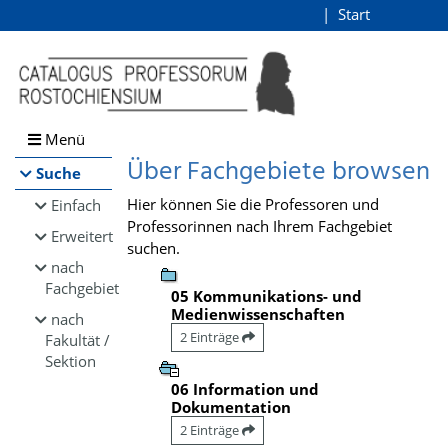
Browsen
Start
Login
direkt zum Inhalt
Menü
Über Fachgebiete browsen
Suche
Hier können Sie die Professoren und
Einfach
Professorinnen nach Ihrem Fachgebiet
Erweitert
suchen.
nach
Fachgebiet
05 Kommunikations- und
Medienwissenschaften
nach
2 Einträge
Fakultät /
Sektion
06 Information und
Dokumentation
2 Einträge