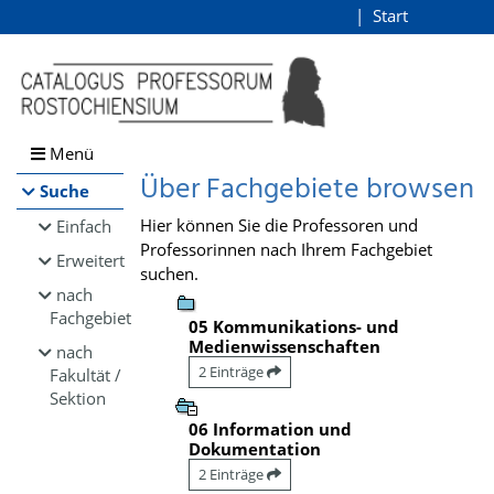
Browsen
Start
Login
direkt zum Inhalt
Menü
Über Fachgebiete browsen
Suche
Hier können Sie die Professoren und
Einfach
Professorinnen nach Ihrem Fachgebiet
Erweitert
suchen.
nach
Fachgebiet
05 Kommunikations- und
Medienwissenschaften
nach
2 Einträge
Fakultät /
Sektion
06 Information und
Dokumentation
2 Einträge