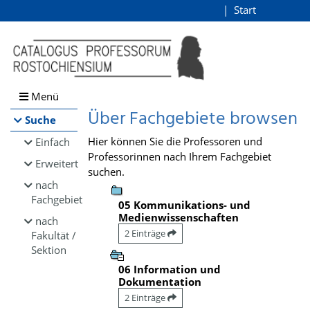
Browsen
Start
Login
direkt zum Inhalt
Menü
Über Fachgebiete browsen
Suche
Hier können Sie die Professoren und
Einfach
Professorinnen nach Ihrem Fachgebiet
Erweitert
suchen.
nach
Fachgebiet
05 Kommunikations- und
Medienwissenschaften
nach
2 Einträge
Fakultät /
Sektion
06 Information und
Dokumentation
2 Einträge