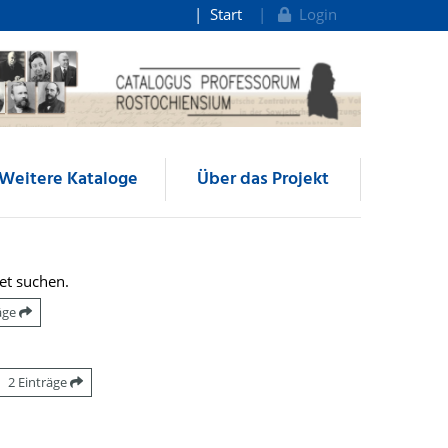
Start
Login
Weitere Kataloge
Über das Projekt
et suchen.
räge
2 Einträge