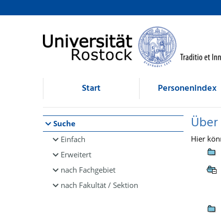
Browsen
direkt zum Inhalt
Start
Personenindex
Über
Suche
Hier kön
Einfach
Erweitert
nach Fachgebiet
nach Fakultät / Sektion